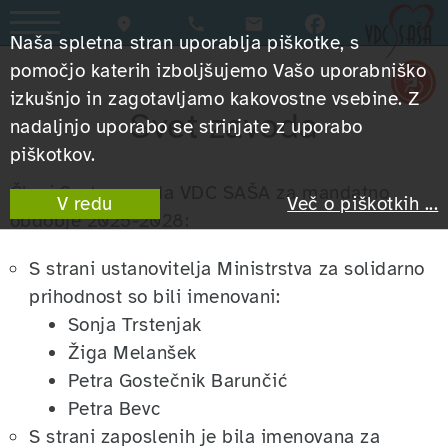
Kidričeva cesta 19a, Velenje
0590 90 250
Naša spletna stran uporablja piškotke, s
pomočjo katerih izboljšujemo Vašo uporabniško
izkušnjo in zagotavljamo kakovostne vsebine. Z
Svet zavoda
nadaljnjo uporabo se strinjate z uporabo
piškotkov.
Člani Sveta zavoda VDC SAŠA za mandatno
V redu
Več o piškotkih ...
obdobje 2025-2028:
S strani ustanovitelja Ministrstva za solidarno
prihodnost so bili imenovani:
Sonja Trstenjak
Žiga Melanšek
Petra Gostečnik Barunčić
Petra Bevc
S strani zaposlenih je bila imenovana za