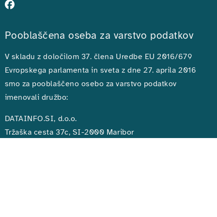
Pooblaščena oseba za varstvo podatkov
V skladu z določilom 37. člena Uredbe EU 2016/679
Evropskega parlamenta in sveta z dne 27. aprila 2016
smo za pooblaščeno osebo za varstvo podatkov
imenovali družbo:
DATAINFO.SI, d.o.o.
Tržaška cesta 37c, SI-2000 Maribor
www.datainfo.si
dpo@datainfo.si
+386 (0) 2 620 4 300
Politika varstva osebnih podatkov