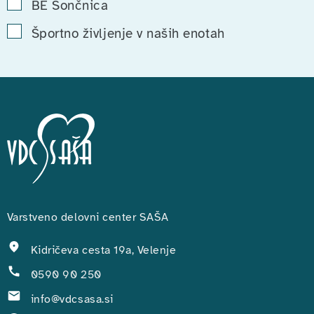
BE Sončnica
Športno življenje v naših enotah
Varstveno delovni center SAŠA
Kidričeva cesta 19a, Velenje
0590 90 250
info@vdcsasa.si